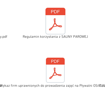
y.pdf
Regulamin korzystania z SAUNY PAROWEJ
I
Wykaz firm uprawnionych do prowadzenia zajęć na Pływalni OSiR (1)
Zas