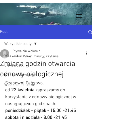
Post
Wszystkie posty
Pływalnia Wołomin
Wszystkie posty
22 kwi 2024
1 minut(y) czytania
Zmiana godzin otwarcia
Ciekawostki
odnowy biologicznej
Ważne informacje
Szanowni Państwo,
Wiecznie aktualne
od 
22 kwietnia
 zapraszamy do 
korzystania z odnowy biologicznej w 
następujących godzinach:
poniedziałek - piątek - 15.00 -21.45
sobota i niedziela - 8.00 -21.45