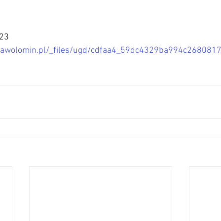
023
iawolomin.pl/_files/ugd/cdfaa4_59dc4329ba994c268081