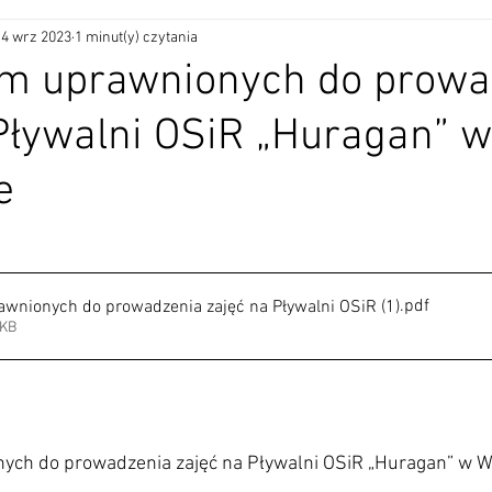
14 wrz 2023
1 minut(y) czytania
rm uprawnionych do prowa
Pływalni OSiR „Huragan” w
e
.pdf
awnionych do prowadzenia zajęć na Pływalni OSiR (1)
0KB
ych do prowadzenia zajęć na Pływalni OSiR „Huragan” w 