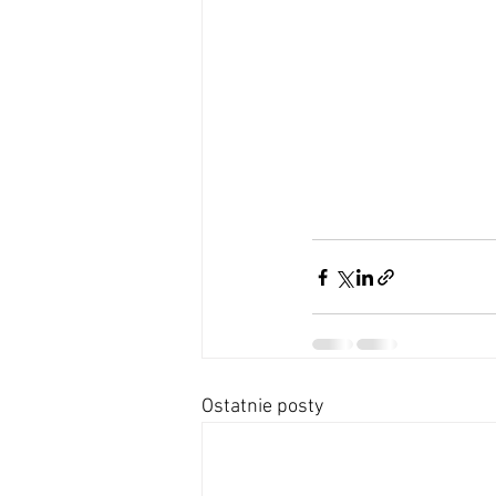
Ostatnie posty