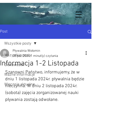
Post
Wszystkie posty
Pływalnia Wołomin
Wszystkie posty
28 paź 2024
1 minut(y) czytania
Informacja 1-2 Listopada
Ciekawostki
Szanowni Państwo, informujemy, że w 
Ważne informacje
dniu 1 listopada 2024r. pływalnia będzie 
Wiecznie aktualne
nieczynna. W dniu 2 listopada 2024r. 
(sobota) zajęcia zorganizowanej nauki 
pływania zostają odwołane.