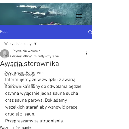
Post
Wszystkie posty
Pływalnia Wołomin
Wszystkie posty
16 maj 2023
1 minut(y) czytania
Awaria sterownika
Ciekawostki
Szanowni Państwo,
Ważne informacje
Informujemy, że w związku z awarią 
Wiecznie aktualne
sterownika sauny do odwołania będzie 
czynna wyłącznie jedna sauna sucha 
oraz sauna parowa. Dokładamy 
wszelkich starań aby wznowić pracę 
drugiej z  saun. 
Przepraszamy za utrudnienia.
Ważne informacje