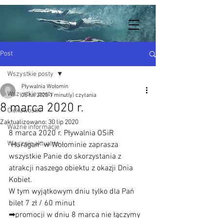
Post
Wszystkie posty
Pływalnia Wołomin
Wszystkie posty
25 lut 2020
1 minut(y) czytania
8 marca 2020 r.
Ciekawostki
Zaktualizowano:
30 lip 2020
Ważne informacje
8 marca 2020 r. Pływalnia OSiR 
Wiecznie aktualne
"Huragan" w Wołominie zaprasza 
wszystkie Panie do skorzystania z 
atrakcji naszego obiektu z okazji Dnia 
Kobiet.
W tym wyjątkowym dniu tylko dla Pań 
bilet 7 zł / 60 minut
➡promocji w dniu 8 marca nie łączymy 