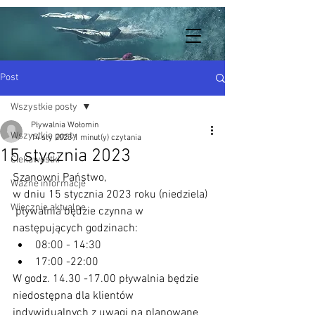
Post
Wszystkie posty
Pływalnia Wołomin
Wszystkie posty
14 sty 2023
1 minut(y) czytania
15 stycznia 2023
Ciekawostki
Szanowni Państwo,
Ważne informacje
w dniu 15 stycznia 2023 roku (niedziela) 
Wiecznie aktualne
 pływalnia będzie czynna w 
następujących godzinach:
08:00 - 14:30
17:00 -22:00
W godz. 14.30 -17.00 pływalnia będzie 
niedostępna dla klientów 
indywidualnych z uwagi na planowane 