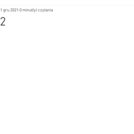
31 gru 2021
0 minut(y) czytania
22