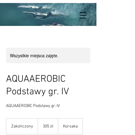
Wszystkie miejsca zajęte.
AQUAAEROBIC
Podstawy gr. IV
AQUAAEROBIC Podstawy gr. IV
305
złotych
Zakończony
Z
305 zł
Korsaka
polskich
a