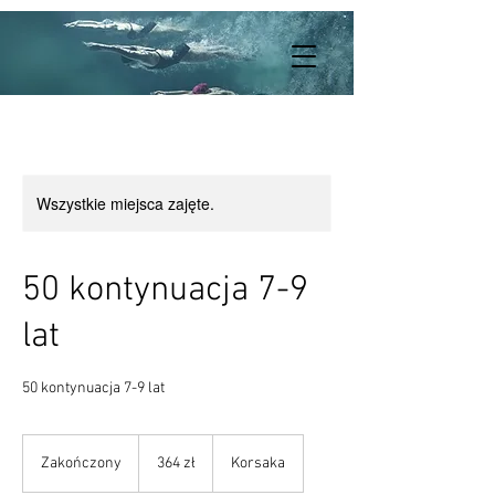
Wszystkie miejsca zajęte.
50 kontynuacja 7-9
lat
50 kontynuacja 7-9 lat
364
złote
Zakończony
Z
364 zł
Korsaka
polskie
a