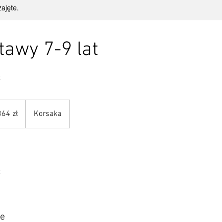
ajęte.
tawy 7-9 lat
t
364 zł
Korsaka
kie
t
we