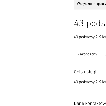
Wszystkie miejsca z
43 pods
43 podstawy 7-9 la
364
złote
Zakończony
Z
pols
a
k
o
Opis usługi
ń
43 podstawy 7-9 la
c
z
o
n
Dane kontakto
y