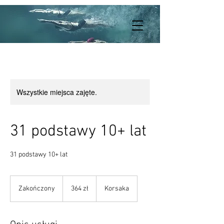
Wszystkie miejsca zajęte.
31 podstawy 10+ lat
31 podstawy 10+ lat
364
złote
Zakończony
Z
364 zł
Korsaka
polskie
a
k
o