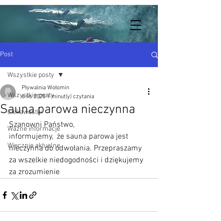
Post
Wszystkie posty
Pływalnia Wołomin
Wszystkie posty
6 lis 2025
1 minut(y) czytania
Sauna parowa nieczynna
Ciekawostki
Szanowni Państwo,
Ważne informacje
informujemy,  że sauna parowa jest 
Wiecznie aktualne
nieczynna do odwołania. Przepraszamy 
za wszelkie niedogodności i dziękujemy 
za zrozumienie