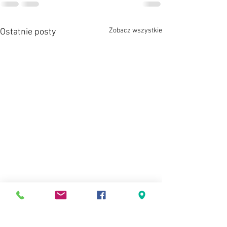
Zobacz wszystkie
Ostatnie posty
Jacuzzi zostało 
udostępnione do