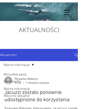
AKTUALNOŚCI
Aktualności
Ważne informacje
Wszystkie posty
Pływalnia Wołomin
Ciekawostki
3 cze
1 minut(y) czytania
Ważne informacje
Jacuzzi zostało ponownie
Wiecznie aktualne
udostępnione do korzystania
Szanowni Państwo, Informujemy, że jacuzzi zostało