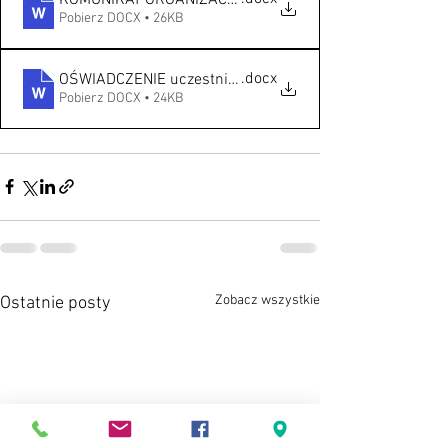
KOMUNIKAT ORGANIZACYJNY mikołajki
Pobierz DOCX • 26KB
.docx
OŚWIADCZENIE uczestnikaMikołajki
Pobierz DOCX • 24KB
Zobacz wszystkie
Ostatnie posty