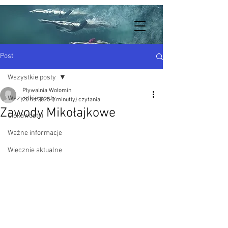
Post
Wszystkie posty
Pływalnia Wołomin
Wszystkie posty
20 lis 2025
0 minut(y) czytania
Zawody Mikołajkowe
Ciekawostki
Ważne informacje
Wiecznie aktualne