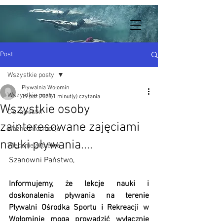
Post
Wszystkie posty
Pływalnia Wołomin
Wszystkie posty
19 paź 2023
1 minut(y) czytania
Wszystkie osoby
Ciekawostki
zainteresowane zajęciami
Ważne informacje
nauki pływania....
Wiecznie aktualne
Szanowni Państwo,
Informujemy, że lekcje nauki i 
doskonalenia pływania na terenie 
Pływalni Ośrodka Sportu i Rekreacji w 
Wołominie mogą prowadzić wyłącznie 