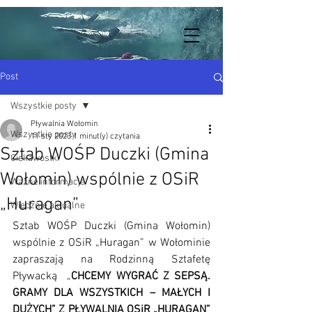
Post
Wszystkie posty
Pływalnia Wołomin
Wszystkie posty
11 sty 2023
1 minut(y) czytania
Sztab WOŚP Duczki (Gmina
Ciekawostki
Wołomin) wspólnie z OSiR
Ważne informacje
„Huragan”
Wiecznie aktualne
Sztab WOŚP Duczki (Gmina Wołomin) 
wspólnie z OSiR „Huragan” w Wołominie 
zapraszają na Rodzinną Sztafetę 
Pływacką  „
CHCEMY WYGRAĆ Z SEPSĄ. 
GRAMY DLA WSZYSTKICH – MAŁYCH I 
DUŻYCH” Z PŁYWALNIĄ OSiR „HURAGAN” 