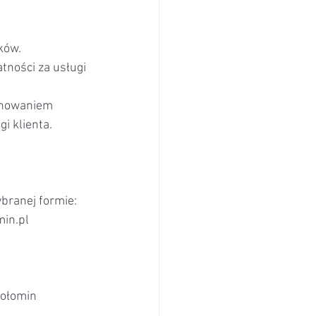
ków.
ności za usługi 
jonowaniem 
i klienta.
branej formie:
in.pl
Wołomin