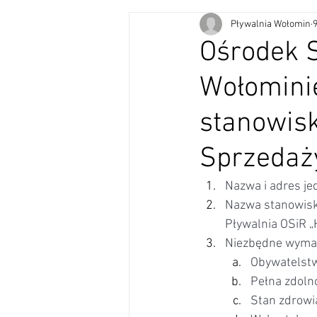
Pływalnia Wołomin
9
Ośrodek S
Wołomini
stanowis
Sprzedaż
Nazwa i adres je
Nazwa stanowis
Pływalnia OSiR „
Niezbędne wymag
Obywatelstw
Pełna zdoln
Stan zdrowi