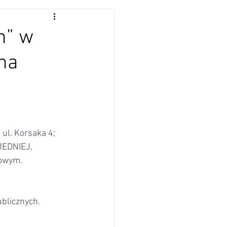
n” w
na
 ul. Korsaka 4;
EDNIEJ, 
nowym.
ublicznych.