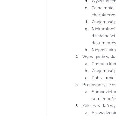
Wykształceni
Co najmniej 
charakterze
Znajomość po
Niekaralnoś
działalności
dokumentów 
Nieposzlako
Wymagania wska
Obsługa kom
Znajomość po
Dobra umiej
Predyspozycje o
Samodzielno
sumienność,
Zakres zadań wy
Prowadzenie