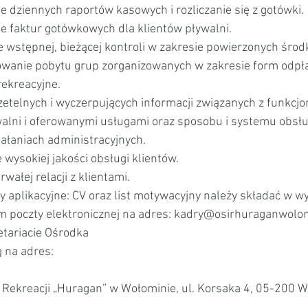
 dziennych raportów kasowych i rozliczanie się z gotówki.
e faktur gotówkowych dla klientów pływalni.
 wstępnej, bieżącej kontroli w zakresie powierzonych środ
wanie pobytu grup zorganizowanych w zakresie form odpłat
rekreacyjne.
rzetelnych i wyczerpujących informacji związanych z funkc
alni i oferowanymi usługami oraz sposobu i systemu obsług
ałaniach administracyjnych.
wysokiej jakości obsługi klientów.
wałej relacji z klientami.
plikacyjne: CV oraz list motywacyjny należy składać w wy
 poczty elektronicznej na adres: 
kadry@osirhuraganwolom
etariacie Ośrodka
ą na adres:
 Rekreacji „Huragan” w Wołominie, ul. Korsaka 4, 05-200 