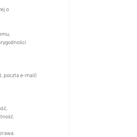
ej o 
emu, 
arygodności 
, poczta e-mail)
ść, 
tność.
prawa.