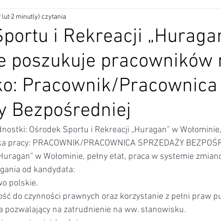
 lut
2 minut(y) czytania
portu i Rekreacji „Huraga
e poszukuje pracowników 
ko: Pracownik/Pracownica
y Bezpośredniej
dnostki: Ośrodek Sportu i Rekreacji „Huragan” w Wołominie,
ka pracy: PRACOWNIK/PRACOWNICA SPRZEDAŻY BEZPOŚR
Huragan” w Wołominie, pełny etat, praca w systemie zmia
ania od kandydata:
o polskie.
ość do czynności prawnych oraz korzystanie z pełni praw p
a pozwalający na zatrudnienie na ww. stanowisku.