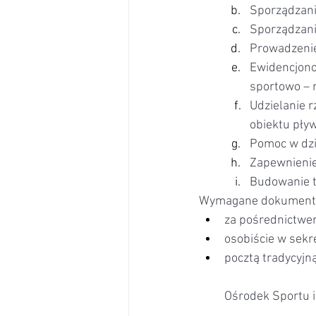
Sporządzanie
Sporządzani
Prowadzenie
Ewidencjono
sportowo – 
Udzielanie 
obiektu pływ
Pomoc w dzi
Zapewnienie 
Budowanie tr
Wymagane dokumenty a
za pośrednictwem
osobiście w sekr
pocztą tradycyjn
Ośrodek Sportu i