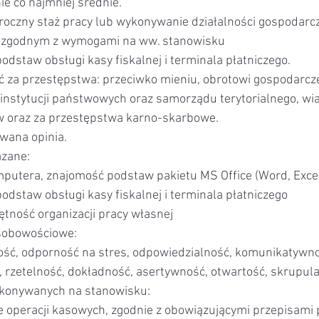
e co najmniej średnie.
roczny staż pracy lub wykonywanie działalności gospodarcz
 zgodnym z wymogami na ww. stanowisku
dstaw obsługi kasy fiskalnej i terminala płatniczego.
ć za przestępstwa: przeciwko mieniu, obrotowi gospodarcz
 instytucji państwowych oraz samorządu terytorialnego, wi
oraz za przestępstwa karno-skarbowe.
wana opinia.
zane:
putera, znajomość podstaw pakietu MS Office (Word, Excel
dstaw obsługi kasy fiskalnej i terminala płatniczego
ętność organizacji pracy własnej
sobowościowe:
ść, odporność na stres, odpowiedzialność, komunikatywno
 rzetelność, dokładność, asertywność, otwartość, skrupula
konywanych na stanowisku:
 operacji kasowych, zgodnie z obowiązującymi przepisami 