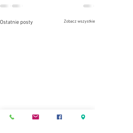
Zobacz wszystkie
Ostatnie posty
Jacuzzi zostało 
udostępnione do