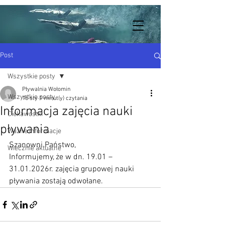
Post
Wszystkie posty
Pływalnia Wołomin
Wszystkie posty
15 sty
1 minut(y) czytania
Informacja zajęcia nauki
Ciekawostki
pływania
Ważne informacje
Szanowni Państwo,
Wiecznie aktualne
Informujemy, że w dn. 19.01 – 
31.01.2026r. zajęcia grupowej nauki 
pływania zostają odwołane.