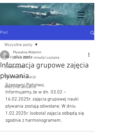
Post
Wszystkie posty
Pływalnia Wołomin
Wszystkie posty
28 sty 2025
1 minut(y) czytania
Informacja grupowe zajęcia
Ciekawostki
pływania
Ważne informacje
Szanowni Państwo,
Wiecznie aktualne
Informujemy, że w dn. 03.02 – 
16.02.2025r. zajęcia grupowej nauki 
pływania zostają odwołane. W dniu 
1.02.2025r. (sobota) zajęcia odbędą się 
zgodnie z harmonogramem.