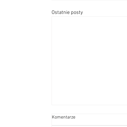
Ostatnie posty
Jacuzzi zostało ponownie
Komentarze
udostępnione do korzystania