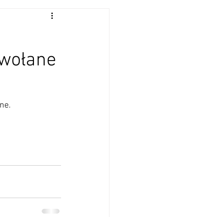
a
dwołane
ne.